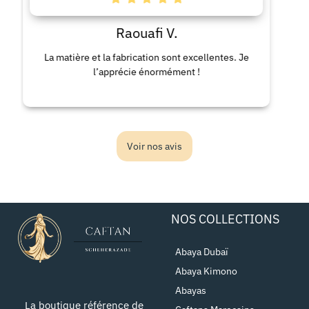
Raouafi V.
La matière et la fabrication sont excellentes. Je
La rob
l’apprécie énormément !
co
Voir nos avis
NOS COLLECTIONS
Abaya Dubaï
Abaya Kimono
Abayas
La boutique référence de