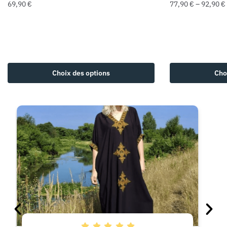
69,90
€
77,90
€
–
92,90
€
Choix des options
Cho