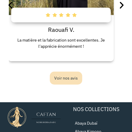
Raouafi V.
a matière et la fabrication sont excellentes. Je
La rob
l’apprécie énormément !
con
Voir nos avis
NOS COLLECTIONS
Abaya Dubaï
Abaya Kimono