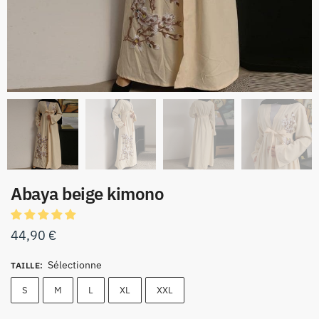
Abaya beige kimono
44,90
€
Sélectionne
TAILLE
:
S
M
L
XL
XXL