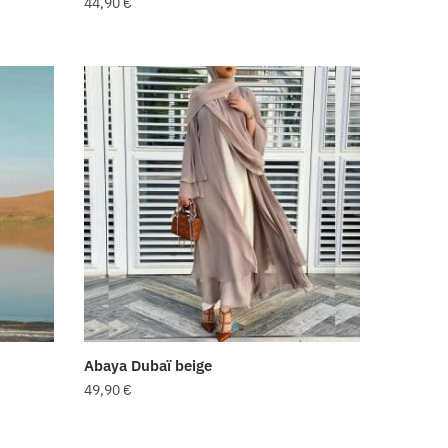
44,90
€
Abaya Dubaï beige
49,90
€