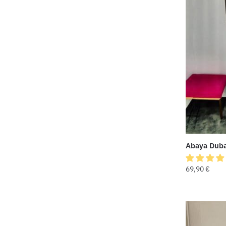
Abaya Dubaï
69,90
€