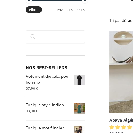
Filtrer
Prix :
30 €
—
90 €
Rechercher
NOS BEST-SELLERS
Vêtement djellaba pour
homme
37,90
€
Tunique style indien
93,90
€
Abaya Algé
Tunique motif indien