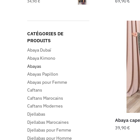
69,90
€
34,90
€
CATÉGORIES DE
PRODUITS
Abaya Dubaï
Abaya Kimono
Abayas
Abayas Papillon
Abayas pour Femme
Caftans
Caftans Marocains
Caftans Modernes
Djellabas
Abaya cape
Djellabas Marocaines
39,90
€
Djellabas pour Femme
Djellabas pour Homme