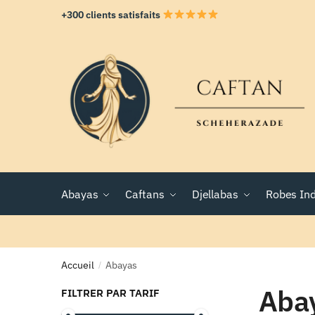
+300 clients satisfaits
Abayas
Caftans
Djellabas
Robes In
Accueil
Abayas
/
Aba
FILTRER PAR TARIF