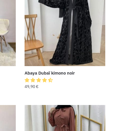
Abaya Dubaï kimono noir
49,90
€