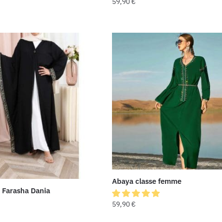
59,90
€
Abaya classe femme
 Farasha Dania
59,90
€