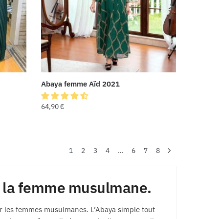
Abaya femme Aïd 2021
64,90
€
1
2
3
4
…
6
7
8
ur la femme musulmane.
ar les femmes musulmanes. L’Abaya simple tout