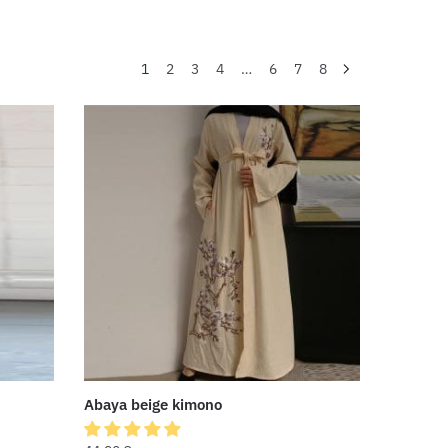
1
2
3
4
…
6
7
8
Abaya beige kimono