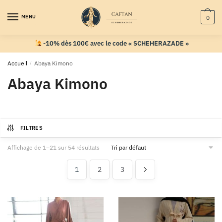
MENU
0
-10% dès 100€ avec le code « SCHEHERAZADE »
Accueil
/
Abaya Kimono
Abaya Kimono
FILTRES
Affichage de 1–21 sur 54 résultats
1
2
3