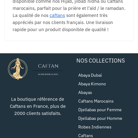
disponible comme nos Hijab, jilbab nidha ou Caftans
marocains, parfait pour la prière et l’aïd / le ramadan.
La qualité de nos
caftans
sont également très
appréciés par nos clients français. Une livraison
rapide pour un produit disponible de qualité !
NOS COLLECTIONS
Abaya Dubaï
Abaya Kimono
Abayas
La boutique référence de
Caftans Marocains
Caftans en France, plus de
Djellabas pour Femme
2000 clients satisfaits.
Djellabas pour Homme
Robes Indiennes
Caftans