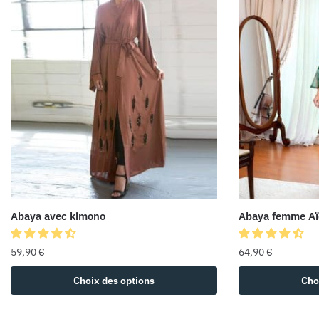
Abaya avec kimono
Abaya femme Aï
59,90
€
64,90
€
Choix des options
Cho