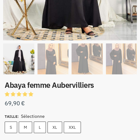
Abaya femme Aubervilliers
69,90
€
Sélectionne
TAILLE
:
S
M
L
XL
XXL