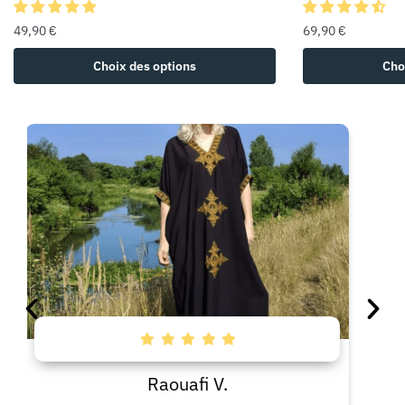
49,90
€
69,90
€
Choix des options
Cho
Raouafi V.