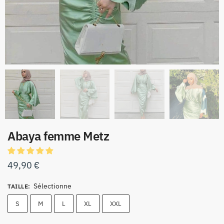
Abaya femme Metz
49,90
€
Sélectionne
TAILLE
:
S
M
L
XL
XXL