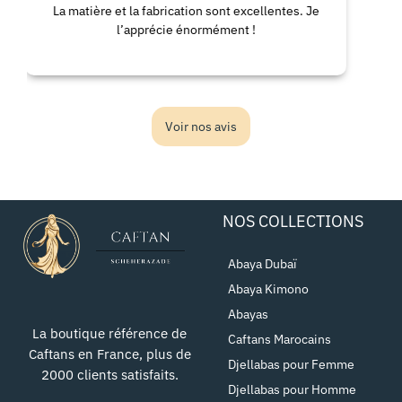
a matière et la fabrication sont excellentes. Je
La robe
l’apprécie énormément !
conf
Voir nos avis
NOS COLLECTIONS
Abaya Dubaï
Abaya Kimono
Abayas
La boutique référence de
Caftans Marocains
Caftans en France, plus de
Djellabas pour Femme
2000 clients satisfaits.
Djellabas pour Homme