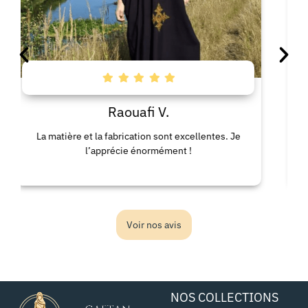
Raouafi V.
matière et la fabrication sont excellentes. Je
La robe d
l’apprécie énormément !
confor
Voir nos avis
NOS COLLECTIONS