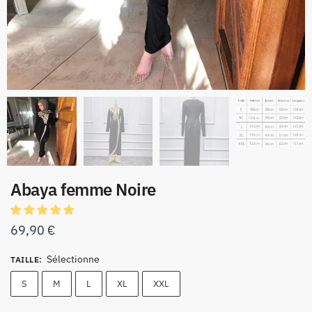
Abaya femme Noire
69,90
€
Sélectionne
TAILLE
:
S
M
L
XL
XXL