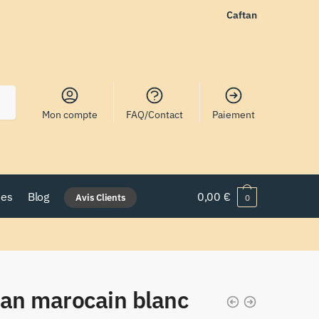
Caftan
Mon compte
FAQ/Contact
Paiement
nes
Blog
0,00
€
Avis Clients
0
tan marocain blanc