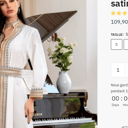
sati
109,9
S
TAILLE
:
S
Nous gard
pendant 1
00
:
0
Days
Ho