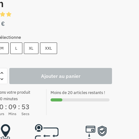
n
0
€
électionne
M
L
XL
XXL
Ajouter au panier
ons votre produit
Moins de 20 articles restants !
0 minutes
0
:
09
:
52
urs
Mins
Secs