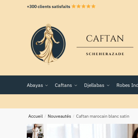
+300 clients satisfaits
Abayas
Caftans
Djellabas
Robes In
Accueil
Nouveautés
Caftan marocain blanc satin
/
/