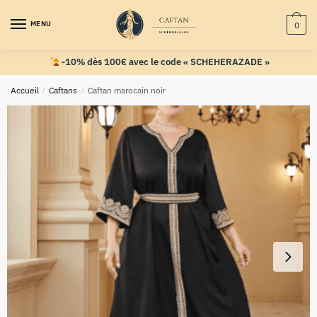
MENU
0
-10% dès 100€ avec le code « SCHEHERAZADE »
Accueil
/
Caftans
/
Caftan marocain noir