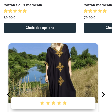
Caftan fleuri marocain
Caftan marocain 
89,90
€
79,90
€
Choix des options
Cho