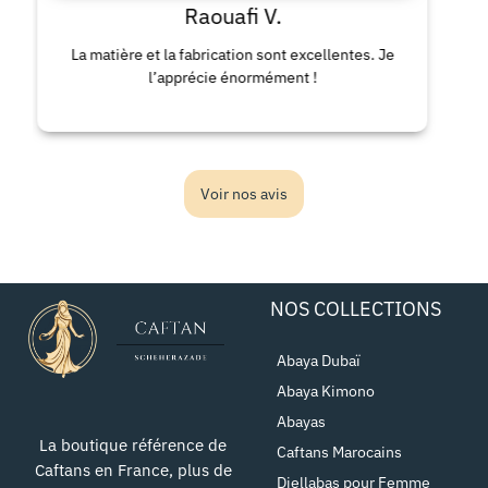
Raouafi V.
La matière et la fabrication sont excellentes. Je
La
l’apprécie énormément !
Voir nos avis
NOS COLLECTIONS
Abaya Dubaï
Abaya Kimono
Abayas
La boutique référence de
Caftans Marocains
Caftans en France, plus de
Djellabas pour Femme