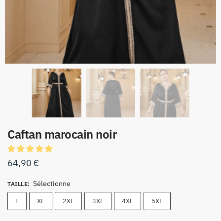
Caftan marocain noir
64,90
€
Sélectionne
TAILLE
:
L
XL
2XL
3XL
4XL
5XL