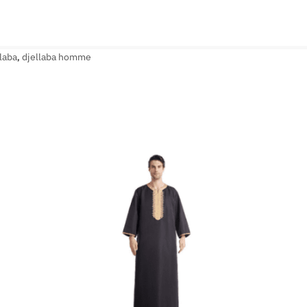
laba
,
djellaba homme