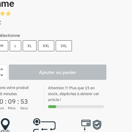
mme
€
électionne
M
L
XL
XXL
3XL
Ajouter au panier
ons votre produit
Attention !!! Plus que 15 en
0 minutes
stock, dépêchez à obtenir cet
0
:
09
:
52
article !
urs
Mins
Secs