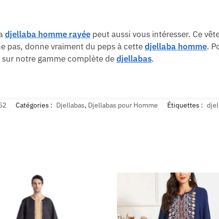
la
djellaba homme rayée
peut aussi vous intéresser. Ce vêt
che pas, donne vraiment du peps à cette
djellaba homme
. P
our sur notre gamme complète de
djellabas
.
52
Catégories :
Djellabas
,
Djellabas pour Homme
Étiquettes :
djel