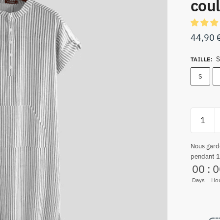
cou
44,90
S
TAILLE
:
S
Nous gard
pendant 1
00
:
0
Days
Ho