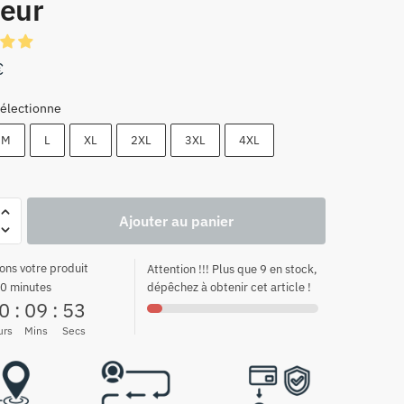
leur
€
électionne
M
L
XL
2XL
3XL
4XL
Ajouter au panier
ons votre produit
Attention !!! Plus que 9 en stock,
0 minutes
dépêchez à obtenir cet article !
0
:
09
:
52
urs
Mins
Secs