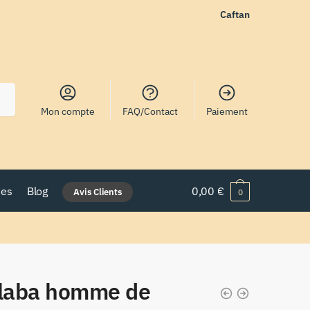
Caftan
Mon compte
FAQ/Contact
Paiement
nes
Blog
0,00
€
Avis Clients
0
llaba homme de