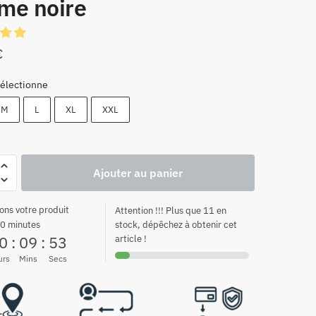
me noire
€
électionne
M
L
XL
XXL
Ajouter au panier
ons votre produit
Attention !!! Plus que 11 en
0 minutes
stock, dépêchez à obtenir cet
0
:
09
:
52
article !
urs
Mins
Secs