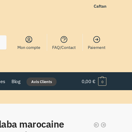
Caftan
Mon compte
FAQ/Contact
Paiement
nes
Blog
0,00
€
Avis Clients
0
llaba marocaine