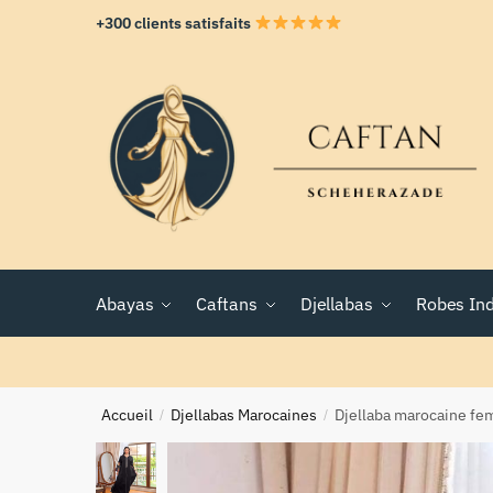
+300 clients satisfaits
Abayas
Caftans
Djellabas
Robes In
Accueil
Djellabas Marocaines
Djellaba marocaine fe
/
/