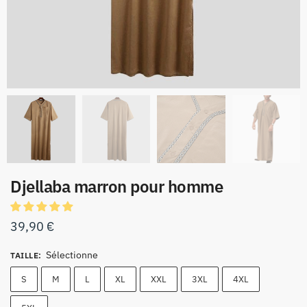
Djellaba marron pour homme
39,90
€
Sélectionne
TAILLE
:
S
M
L
XL
XXL
3XL
4XL