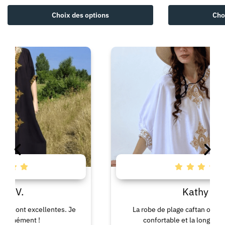
Choix des options
Cho
Kathy R.
t excellentes. Je
La robe de plage caftan offre un ajus
nt !
confortable et la longueur est idéa