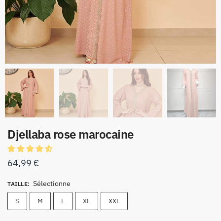
Djellaba rose marocaine
64,99
€
Sélectionne
TAILLE
:
S
M
L
XL
XXL