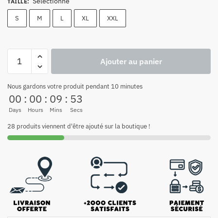
Sélectionne
TAILLE
:
S
M
L
XL
XXL
Ajouter au panier
Nous gardons votre produit pendant 10 minutes
00
:
00
:
09
:
52
Days
Hours
Mins
Secs
28 produits viennent d'être ajouté sur la boutique !