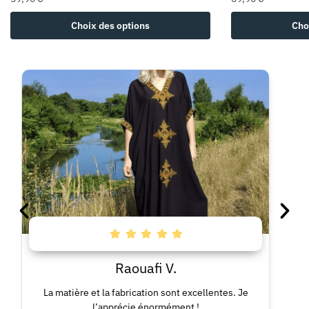
Choix des options
Cho
Raouafi V.
La matière et la fabrication sont excellentes. Je
La ro
l’apprécie énormément !
co