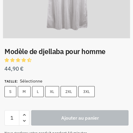
Modèle de djellaba pour homme
44,90
€
Sélectionne
TAILLE
:
S
M
L
XL
2XL
3XL
Ajouter au panier