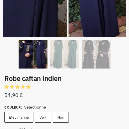
Robe caftan indien
54,90
€
Sélectionne
COULEUR
:
Bleu marine
Vert
Noir