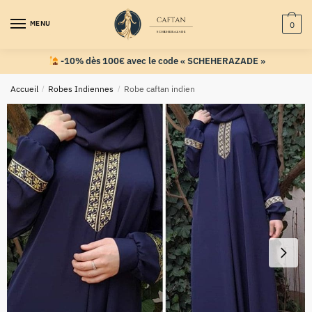
MENU
0
-10% dès 100€ avec le code « SCHEHERAZADE »
Accueil
/
Robes Indiennes
/
Robe caftan indien