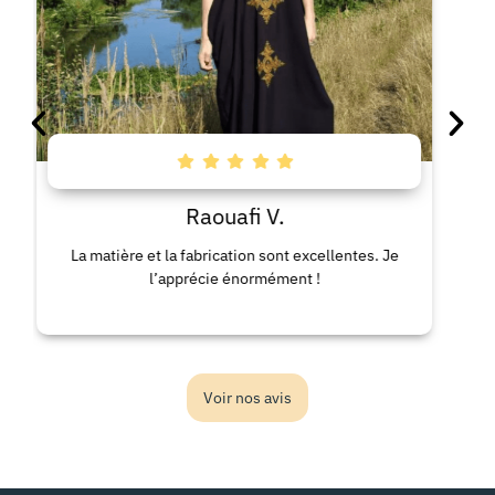
Raouafi V.
La matière et la fabrication sont excellentes. Je
La ro
l’apprécie énormément !
co
Voir nos avis