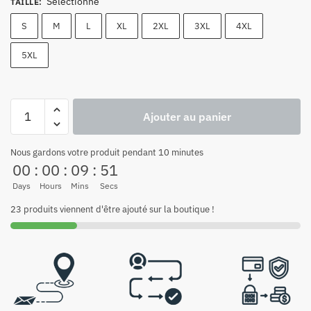
Sélectionne
TAILLE
:
S
M
L
XL
2XL
3XL
4XL
5XL
Ajouter au panier
Nous gardons votre produit pendant 10 minutes
00
:
00
:
09
:
51
Days
Hours
Mins
Secs
23 produits viennent d'être ajouté sur la boutique !