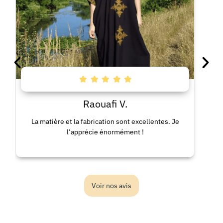
Raouafi V.
La matière et la fabrication sont excellentes. Je
La r
l’apprécie énormément !
c
Voir nos avis