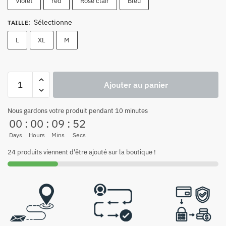
Violet
red
Rose clair
Bleu
Sélectionne
TAILLE
:
L
XL
M
Ajouter au panier
Nous gardons votre produit pendant 10 minutes
00
:
00
:
09
:
51
Days
Hours
Mins
Secs
24 produits viennent d'être ajouté sur la boutique !