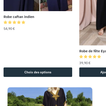
Robe caftan indien
54,90
€
Robe de fête Ey
39,90
€
Choix des options
Ajo