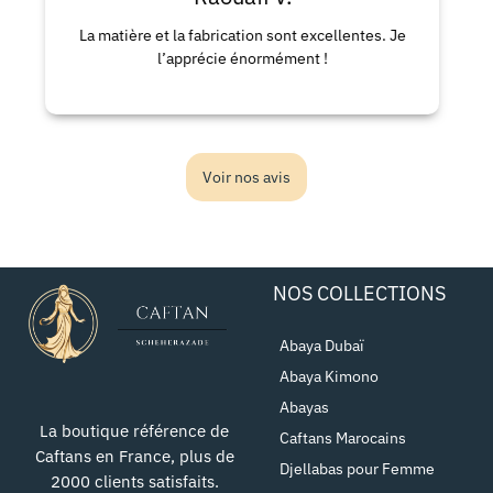
La matière et la fabrication sont excellentes. Je
L
l’apprécie énormément !
Voir nos avis
NOS COLLECTIONS
Abaya Dubaï
Abaya Kimono
Abayas
La boutique référence de
Caftans Marocains
Caftans en France, plus de
Djellabas pour Femme
2000 clients satisfaits.