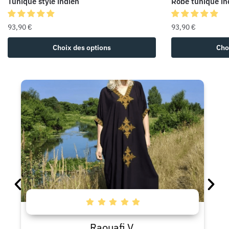
Tunique style indien
Robe tunique in
93,90
€
93,90
€
Choix des options
Cho
Raouafi V.