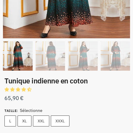
Tunique indienne en coton
65,90
€
Sélectionne
TAILLE
:
L
XL
XXL
XXXL