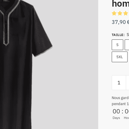
ho
37,90
S
TAILLE
:
S
5XL
Nous gard
pendant 1
00
:
0
Days
Ho