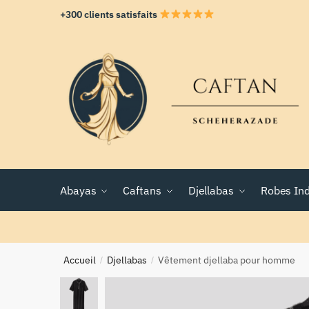
+300 clients satisfaits
Abayas
Caftans
Djellabas
Robes In
Accueil
Djellabas
Vêtement djellaba pour homme
/
/