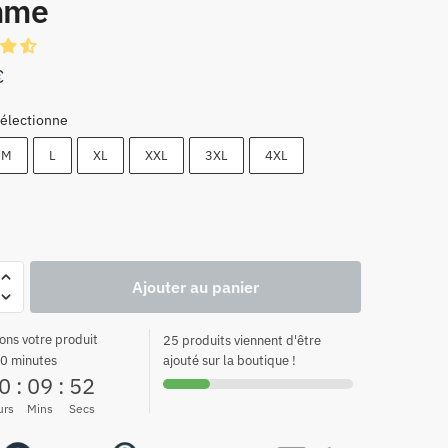
mme
€
électionne
M
L
XL
XXL
3XL
4XL
Ajouter au panier
ons votre produit
25 produits viennent d'être
0 minutes
ajouté sur la boutique !
0
:
09
:
51
urs
Mins
Secs