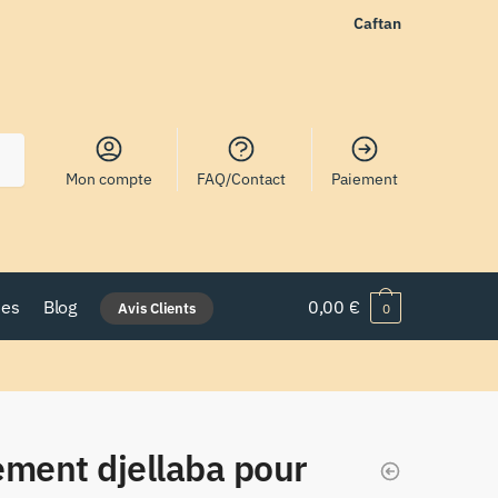
Caftan
Mon compte
FAQ/Contact
Paiement
nes
Blog
0,00
€
Avis Clients
0
ement djellaba pour