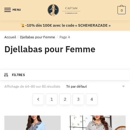
MENU
0
-10% dès 100€ avec le code « SCHEHERAZADE »
Accueil
/
Djellabas pour Femme
/
Page 4
Djellabas pour Femme
FILTRES
Affichage de 64–80 sur 80 résultats
1
2
3
4