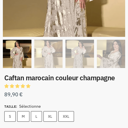
Caftan marocain couleur champagne
89,90
€
Sélectionne
TAILLE
:
S
M
L
XL
XXL