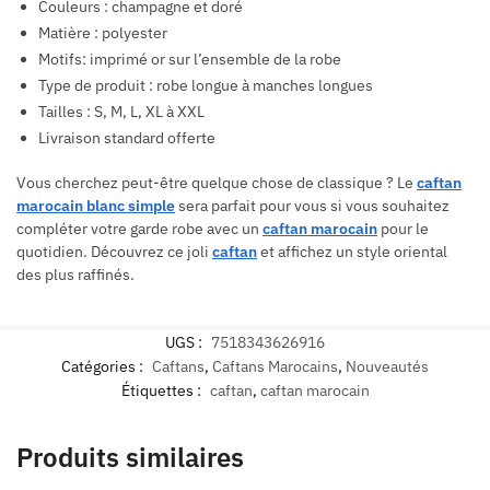
Couleurs : champagne et doré
Matière : polyester
Motifs: imprimé or sur l’ensemble de la robe
Type de produit : robe longue à manches longues
Tailles : S, M, L, XL à XXL
Livraison standard offerte
Vous cherchez peut-être quelque chose de classique ? Le
caftan
marocain blanc simple
sera parfait pour vous si vous souhaitez
compléter votre garde robe avec un
caftan marocain
pour le
quotidien. Découvrez ce joli
caftan
et affichez un style oriental
des plus raffinés.
UGS :
7518343626916
Catégories :
Caftans
,
Caftans Marocains
,
Nouveautés
Étiquettes :
caftan
,
caftan marocain
Produits similaires