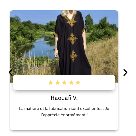
Raouafi V.
La matière et la fabrication sont excellentes. Je
La rob
l’apprécie énormément !
co