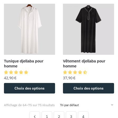
Tunique djellaba pour
Vêtement djellaba pour
homme
homme
42,90
€
37,90
€
Choix des options
Choix des options
Affichage de 64–75 sur 75 résultats
1
2
3
4