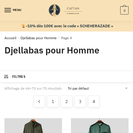
MENU
0
-10% dès 100€ avec le code « SCHEHERAZADE »
Accueil
/
Djellabas pour Homme
/
Page 4
Djellabas pour Homme
FILTRES
Affichage de 64–75 sur 75 résultats
1
2
3
4