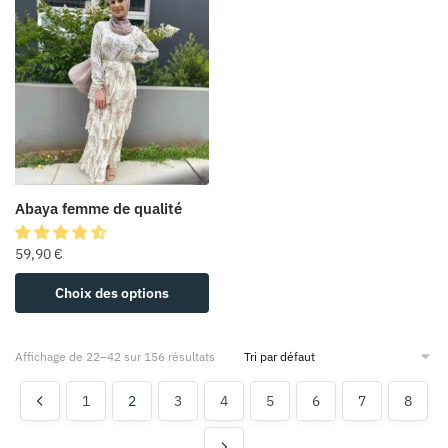
Abaya femme de qualité
59,90
€
Choix des options
Affichage de 22–42 sur 156 résultats
1
2
3
4
5
6
7
8