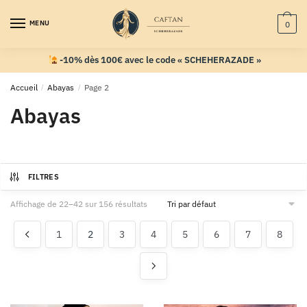
MENU
0
-10% dès 100€ avec le code « SCHEHERAZADE »
Accueil
/
Abayas
/
Page 2
Abayas
FILTRES
Affichage de 22–42 sur 156 résultats
1
2
3
4
5
6
7
8