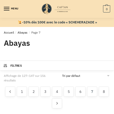
MENU
0
-10% dès 100€ avec le code « SCHEHERAZADE »
Accueil
/
Abayas
/
Page 7
Abayas
FILTRES
Affichage de 127–147 sur 156
résultats
1
2
3
4
5
6
7
8