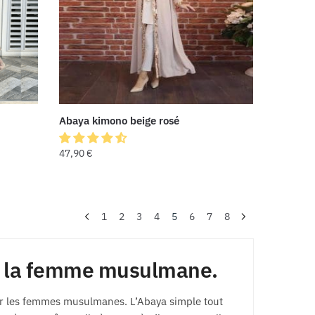
Abaya kimono beige rosé
47,90
€
1
2
3
4
5
6
7
8
ur la femme musulmane.
ar les femmes musulmanes. L’Abaya simple tout