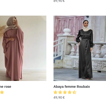
89,90
€
e rose
Abaya femme Roubaix
49,90
€