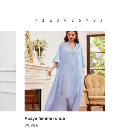
1
2
3
4
5
6
7
8
Abaya femme ronde
79,90
€