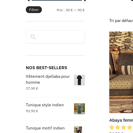
Filtrer
Prix :
30 €
—
90 €
Rechercher
NOS BEST-SELLERS
Vêtement djellaba pour
homme
37,90
€
Tunique style indien
93,90
€
Abaya fem
Tunique motif indien