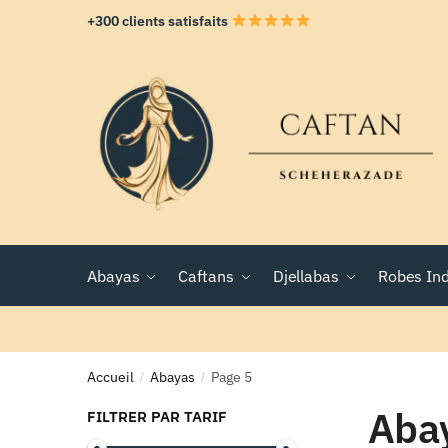
+300 clients satisfaits
Abayas
Caftans
Djellabas
Robes In
Accueil
Abayas
Page 5
/
/
Aba
FILTRER PAR TARIF