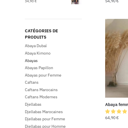
54,90
€
34,90
€
CATÉGORIES DE
PRODUITS
Abaya Dubaï
Abaya Kimono
Abayas
Abayas Papillon
Abayas pour Femme
Caftans
Caftans Marocains
Caftans Modernes
Djellabas
Abaya femm
Djellabas Marocaines
64,90
€
Djellabas pour Femme
Djellabas pour Homme