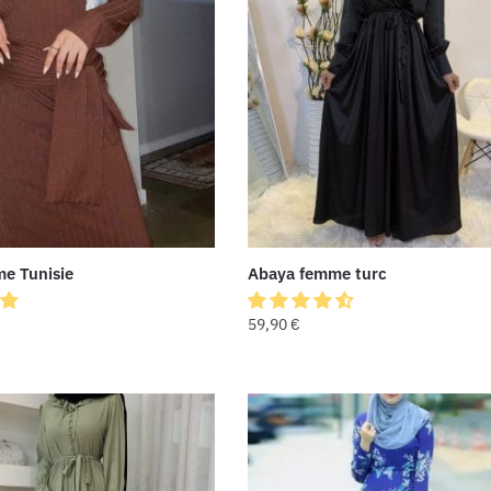
e Tunisie
Abaya femme turc
59,90
€