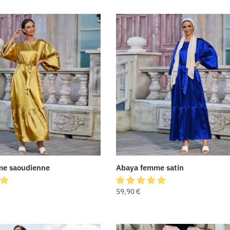
me saoudienne
Abaya femme satin
59,90
€